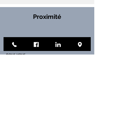
Proximité
Où que vous soyez en France, nous
déployons les ressources nécessaires
pour vous.
Disponibilité
Parce que vos enjeux sont les nôtres,
nous avons la structure adéquate pour
agir rapidement ou tout simplement
répondre à vos interrogations.