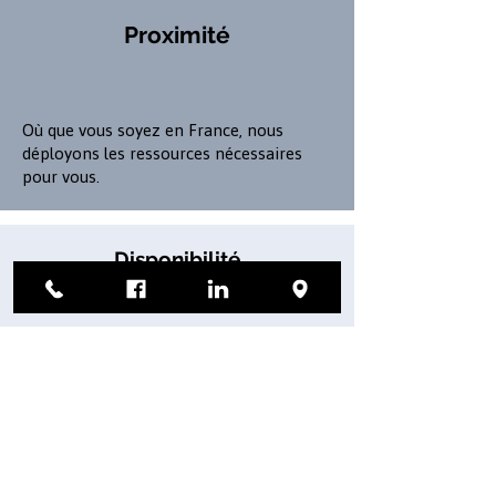
Proximité
Où que vous soyez en France, nous
déployons les ressources nécessaires
pour vous.
Disponibilité
Parce que vos enjeux sont les nôtres,
nous avons la structure adéquate pour
agir rapidement ou tout simplement
répondre à vos interrogations.