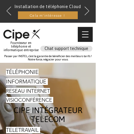
Installation de téléphonie Cloud
Cela m'intéresse !
Fournisseur en
téléphonie et
Chat support technique
informatique entreprise
Passer par INSTEL, c'est la garantie de bénéficier des meilleurs tarifs !
Notre force, négocier pour vous.
TÉLÉPHONIE
INFORMATIQUE
RESEAU INTERNET
VISIOCONFÉRENCE
CIPE INTÉGRATEUR
TELECOM
TELETRAVAIL