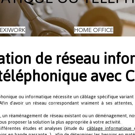
LEXIWORK
HOME OFFICE
lation de réseau inf
 téléphonique avec C
éphonique ou informatique nécessite un câblage spécifique variant 
 Afin d’avoir un réseau correspondant vraiment à ses attentes, 
on, un réaménagement de réseau existant ou un déménagement, nos
us proposer la solution la plus appropriée à votre activité.
 différentes études et analyses (étude du
câblage informatique
oins en bande passante…) afin de déterminer les besoins en matér