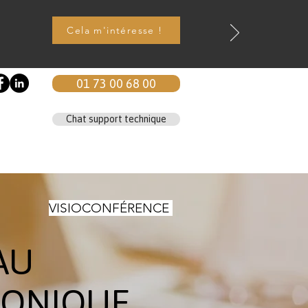
Cela m'intéresse !
01 73 00 68 00
Chat support technique
 sommes-nous
Blog
Contact
VISIOCONFÉRENCE
AU
HONIQUE