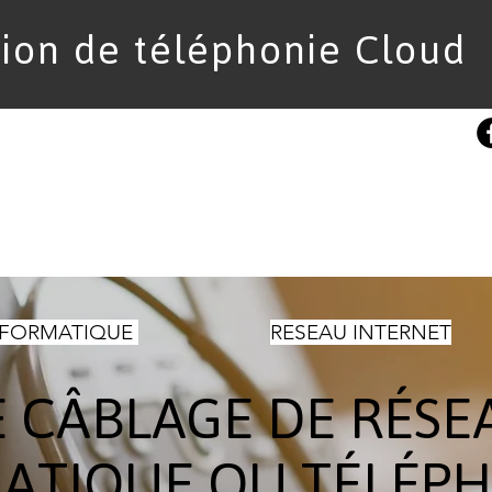
tion de téléphonie Cloud
eil
Nos solutions
Nos offres
Nos références
Qui
NFORMATIQUE
RESEAU INTERNET
E CÂBLAGE DE RÉSE
ATIQUE OU TÉLÉP