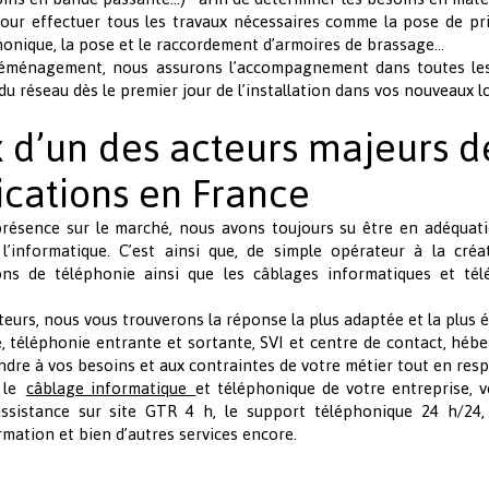
our effectuer tous les travaux nécessaires comme la pose de prise
honique, la pose et le raccordement d’armoires de brassage…
 déménagement, nous assurons l’accompagnement dans toutes les
du réseau dès le premier jour de l’installation dans vos nouveaux l
x d’un des acteurs majeurs d
cations en France
présence sur le marché, nous avons toujours su être en adéquat
l’informatique. C’est ainsi que, de simple opérateur à la cré
ions de téléphonie ainsi que les câblages informatiques et té
teurs, nous vous trouverons la réponse la plus adaptée et la plus
e, téléphonie entrante et sortante, SVI et centre de contact, héb
dre à vos besoins et aux contraintes de votre métier tout en res
r le
câblage informatique
et téléphonique de votre entreprise, 
sistance sur site GTR 4 h, le support téléphonique 24 h/24, 7j/
rmation et bien d’autres services encore.