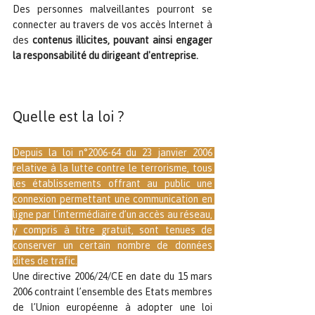
Des personnes malveillantes pourront se 
connecter au travers de vos accès Internet à 
des 
contenus illicites, pouvant ainsi engager 
la responsabilité du dirigeant d'entreprise.
Quelle est la loi ?
Depuis la loi n°2006-64 du 23 janvier 2006 
relative à la lutte contre le terrorisme, tous 
les établissements offrant au public une 
connexion permettant une communication en 
ligne par l’intermédiaire d’un accès au réseau, 
y compris à titre gratuit, sont tenues de 
conserver un certain nombre de données 
dites de trafic.
Une directive 2006/24/CE en date du 15 mars 
2006 contraint l’ensemble des Etats membres 
de l’Union européenne à adopter une loi 